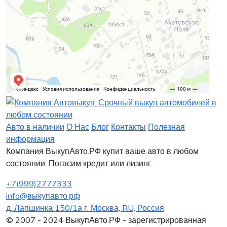
Заявка на лизинг
Заявка на комиссию
Заявка на кредит
Заявка на выкуп
Хочу заказать автомобиль
Оставить заявку
Заполните, пожалуйста, форму.
Заполните, пожалуйста, форму.
Авто в наличии
О Нас
Блог
Контакты
Полезная
информация
Компания ВыкупАвто.РФ купит ваше авто в любом
состоянии. Погасим кредит или лизинг.
+7(999)2777333
info@выкупавто.рф
д. Лапшинка 150/1а г. Москва, RU, Россия
Я согласен
Я согласен
на обработку персональных данных
на обработку персональных данных
© 2007 - 2024 ВыкупАвто.РФ - зарегистрированная