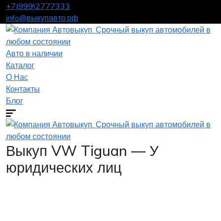
+7(999)2777333
info@выкупавто.рф
Авто в наличии
Каталог
О Нас
Контакты
Блог
Выкуп VW Tiguan — У
юридических лиц