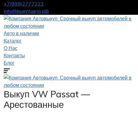
+7(999)2777333
info@выкупавто.рф
Авто в наличии
Каталог
О Нас
Контакты
Блог
Выкуп VW Passat —
Арестованные