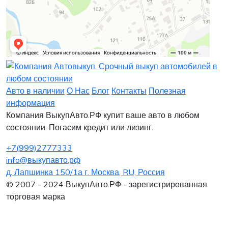
Заявка на лизинг
Заявка на комиссию
Заявка на кредит
Заявка на выкуп
Хочу заказать автомобиль
Оставить заявку
Заполните, пожалуйста, форму.
Заполните, пожалуйста, форму.
Авто в наличии
О Нас
Блог
Контакты
Полезная
информация
Компания ВыкупАвто.РФ купит ваше авто в любом
состоянии. Погасим кредит или лизинг.
+7(999)2777333
info@выкупавто.рф
д. Лапшинка 150/1а г. Москва, RU, Россия
Я согласен
Я согласен
на обработку персональных данных
на обработку персональных данных
© 2007 - 2024 ВыкупАвто.РФ - зарегистрированная
торговая марка
Интересует покупка в Лизинг
Нужна помощь в продаже старого авто