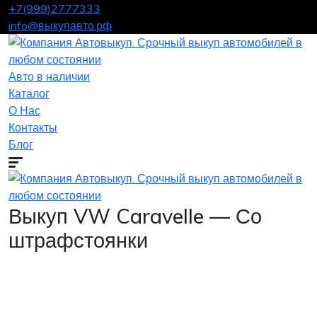
+7(999)2777333
info@выкупавто.рф
Авто в наличии
Каталог
О Нас
Контакты
Блог
Выкуп VW Caravelle — Со
штрафстоянки