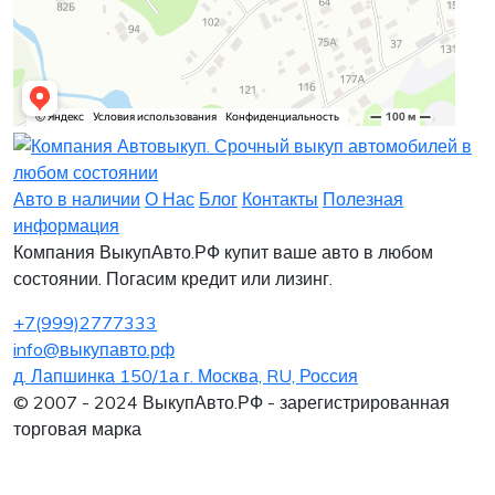
Заявка на лизинг
Заявка на комиссию
Заявка на кредит
Заявка на выкуп
Хочу заказать автомобиль
Оставить заявку
Заполните, пожалуйста, форму.
Заполните, пожалуйста, форму.
Авто в наличии
О Нас
Блог
Контакты
Полезная
информация
Компания ВыкупАвто.РФ купит ваше авто в любом
состоянии. Погасим кредит или лизинг.
+7(999)2777333
info@выкупавто.рф
д. Лапшинка 150/1а г. Москва, RU, Россия
Я согласен
Я согласен
на обработку персональных данных
на обработку персональных данных
© 2007 - 2024 ВыкупАвто.РФ - зарегистрированная
торговая марка
Интересует покупка в Лизинг