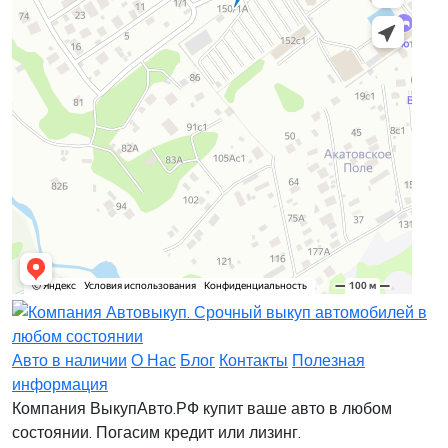
Заявка на лизинг
Заявка на комиссию
Заявка на кредит
Заявка на выкуп
Хочу заказать автомобиль
Оставить заявку
Заполните, пожалуйста, форму.
Заполните, пожалуйста, форму.
Авто в наличии
О Нас
Блог
Контакты
Полезная
информация
Компания ВыкупАвто.РФ купит ваше авто в любом
состоянии. Погасим кредит или лизинг.