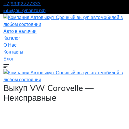
+7(999)2777333
info@выкупавто.рф
Авто в наличии
Каталог
О Нас
Контакты
Блог
Выкуп VW Caravelle —
Неисправные