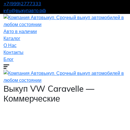
+7(999)2777333
info@выкупавто.рф
Авто в наличии
Каталог
О Нас
Контакты
Блог
Выкуп VW Caravelle —
Коммерческие