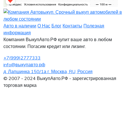
Заявка на лизинг
Заявка на комиссию
Заявка на кредит
Заявка на выкуп
Хочу заказать автомобиль
Оставить заявку
Заполните, пожалуйста, форму.
Заполните, пожалуйста, форму.
Авто в наличии
О Нас
Блог
Контакты
Полезная
информация
Компания ВыкупАвто.РФ купит ваше авто в любом
состоянии. Погасим кредит или лизинг.
+7(999)2777333
info@выкупавто.рф
д. Лапшинка 150/1а г. Москва, RU, Россия
Я согласен
Я согласен
на обработку персональных данных
на обработку персональных данных
© 2007 - 2024 ВыкупАвто.РФ - зарегистрированная
торговая марка
Интересует покупка в Лизинг
Нужна помощь в продаже старого авто
Отправить
Отправить
Хочу обменять старое авто на новое
Я согласен
на обработку персональных данных