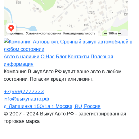
Заявка на лизинг
Заявка на комиссию
Заявка на кредит
Заявка на выкуп
Хочу заказать автомобиль
Оставить заявку
Заполните, пожалуйста, форму.
Заполните, пожалуйста, форму.
Авто в наличии
О Нас
Блог
Контакты
Полезная
информация
Компания ВыкупАвто.РФ купит ваше авто в любом
состоянии. Погасим кредит или лизинг.
+7(999)2777333
info@выкупавто.рф
д. Лапшинка 150/1а г. Москва, RU, Россия
Я согласен
Я согласен
на обработку персональных данных
на обработку персональных данных
© 2007 - 2024 ВыкупАвто.РФ - зарегистрированная
торговая марка
Интересует покупка в Лизинг