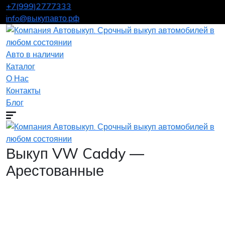
+7(999)2777333
info@выкупавто.рф
Авто в наличии
Каталог
О Нас
Контакты
Блог
Выкуп VW Caddy —
Арестованные