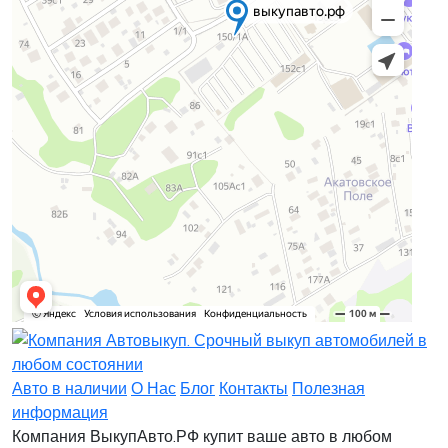
Заявка на лизинг
Заявка на комиссию
Заявка на кредит
Заявка на выкуп
Хочу заказать автомобиль
Оставить заявку
Заполните, пожалуйста, форму.
Заполните, пожалуйста, форму.
Авто в наличии
О Нас
Блог
Контакты
Полезная
информация
Компания ВыкупАвто.РФ купит ваше авто в любом