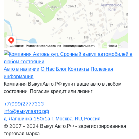
Заявка на лизинг
Заявка на комиссию
Заявка на кредит
Заявка на выкуп
Хочу заказать автомобиль
Оставить заявку
Заполните, пожалуйста, форму.
Заполните, пожалуйста, форму.
Авто в наличии
О Нас
Блог
Контакты
Полезная
информация
Компания ВыкупАвто.РФ купит ваше авто в любом
состоянии. Погасим кредит или лизинг.
+7(999)2777333
info@выкупавто.рф
д. Лапшинка 150/1а г. Москва, RU, Россия
Я согласен
Я согласен
на обработку персональных данных
на обработку персональных данных
© 2007 - 2024 ВыкупАвто.РФ - зарегистрированная
торговая марка