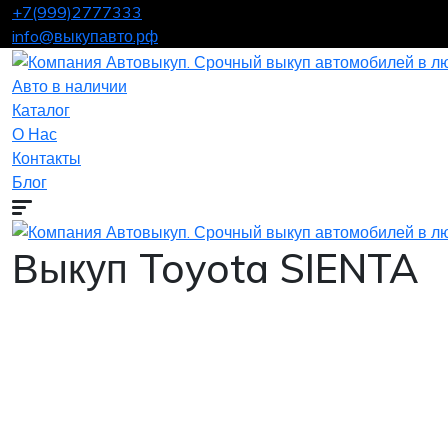
+7(999)2777333
info@выкупавто.рф
Авто в наличии
Каталог
О Нас
Контакты
Блог
Выкуп Toyota SIENTA