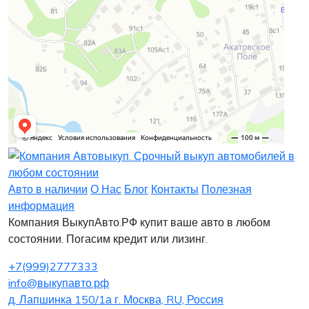
Заявка на лизинг
Заявка на комиссию
Заявка на кредит
Заявка на выкуп
Хочу заказать автомобиль
Оставить заявку
Заполните, пожалуйста, форму.
Заполните, пожалуйста, форму.
Авто в наличии
О Нас
Блог
Контакты
Полезная
информация
Компания ВыкупАвто.РФ купит ваше авто в любом
состоянии. Погасим кредит или лизинг.
+7(999)2777333
info@выкупавто.рф
д. Лапшинка 150/1а г. Москва, RU, Россия