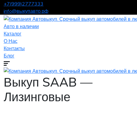
+7(999)2777333
info@выкупавто.рф
Авто в наличии
Каталог
О Нас
Контакты
Блог
Выкуп SAAB —
Лизинговые