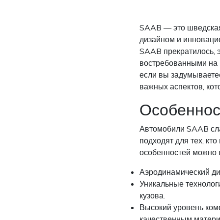
SAAB — это шведская
дизайном и инновацио
SAAB прекратилось, 
востребованными на в
если вы задумываетес
важных аспектов, кот
Особеннос
Автомобили SAAB сла
подходят для тех, кт
особенностей можно 
Аэродинамический ди
Уникальные технолог
кузова.
Высокий уровень ком
качественным матери