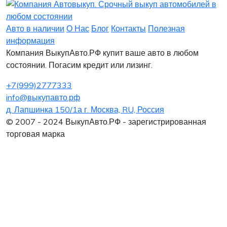
Заявка на лизинг
Заявка на комиссию
Заявка на кредит
Заявка на выкуп
Хочу заказать автомобиль
Оставить заявку
Заполните, пожалуйста, форму.
Заполните, пожалуйста, форму.
Авто в наличии
О Нас
Блог
Контакты
Полезная
информация
Компания ВыкупАвто.РФ купит ваше авто в любом
состоянии. Погасим кредит или лизинг.
+7(999)2777333
info@выкупавто.рф
д. Лапшинка 150/1а г. Москва, RU, Россия
Я согласен
Я согласен
на обработку персональных данных
на обработку персональных данных
© 2007 - 2024 ВыкупАвто.РФ - зарегистрированная
торговая марка
Интересует покупка в Лизинг
Нужна помощь в продаже старого авто
Отправить
Отправить
Хочу обменять старое авто на новое
Я согласен
на обработку персональных данных
Я согласен
на обработку персональных данных