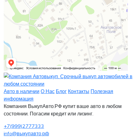
Заявка на лизинг
Заявка на комиссию
Заявка на кредит
Заявка на выкуп
Хочу заказать автомобиль
Оставить заявку
Заполните, пожалуйста, форму.
Заполните, пожалуйста, форму.
Авто в наличии
О Нас
Блог
Контакты
Полезная
информация
Компания ВыкупАвто.РФ купит ваше авто в любом
состоянии. Погасим кредит или лизинг.
+7(999)2777333
info@выкупавто.рф