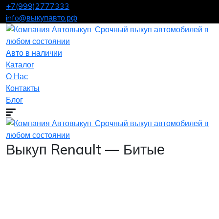
+7(999)2777333
info@выкупавто.рф
Авто в наличии
Каталог
О Нас
Контакты
Блог
Выкуп Renault — Битые