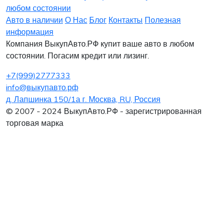
Заполните, пожалуйста, форму.
Заполните, пожалуйста, форму.
Авто в наличии
О Нас
Блог
Контакты
Полезная
информация
Компания ВыкупАвто.РФ купит ваше авто в любом
состоянии. Погасим кредит или лизинг.
+7(999)2777333
info@выкупавто.рф
д. Лапшинка 150/1а г. Москва, RU, Россия
Я согласен
Я согласен
на обработку персональных данных
на обработку персональных данных
© 2007 - 2024 ВыкупАвто.РФ - зарегистрированная
торговая марка
Интересует покупка в Лизинг
Нужна помощь в продаже старого авто
Отправить
Отправить
Хочу обменять старое авто на новое
Я согласен
на обработку персональных данных
Я согласен
на обработку персональных данных