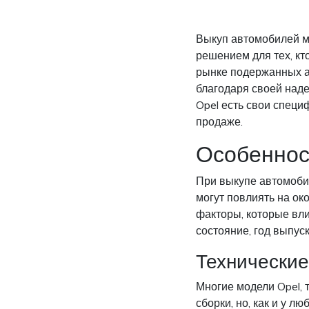
Выкуп автомобилей ма
решением для тех, кт
рынке подержанных а
благодаря своей наде
Opel есть свои специ
продаже.
Особеннос
При выкупе автомобил
могут повлиять на ок
факторы, которые вли
состояние, год выпуск
Технические
Многие модели Opel, т
сборки, но, как и у л