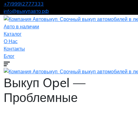
+7(999)2777333
info@выкупавто.рф
Авто в наличии
Каталог
О Нас
Контакты
Блог
Выкуп Opel —
Проблемные