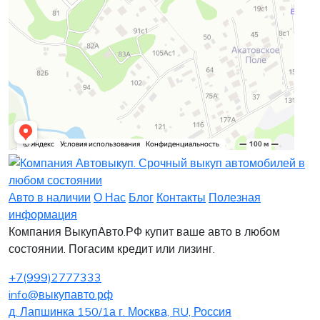
Заявка на лизинг
Заявка на комиссию
Заявка на кредит
Заявка на выкуп
Хочу заказать автомобиль
Оставить заявку
Заполните, пожалуйста, форму.
Заполните, пожалуйста, форму.
Авто в наличии
О Нас
Блог
Контакты
Полезная
информация
Компания ВыкупАвто.РФ купит ваше авто в любом
состоянии. Погасим кредит или лизинг.
+7(999)2777333
info@выкупавто.рф
д. Лапшинка 150/1а г. Москва, RU, Россия