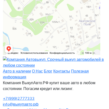
Заявка на лизинг
Заявка на комиссию
Заявка на кредит
Заявка на выкуп
Хочу заказать автомобиль
Оставить заявку
Заполните, пожалуйста, форму.
Заполните, пожалуйста, форму.
Авто в наличии
О Нас
Блог
Контакты
Полезная
информация
Компания ВыкупАвто.РФ купит ваше авто в любом
состоянии. Погасим кредит или лизинг.
+7(999)2777333
info@выкупавто.рф