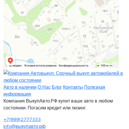
Заявка на лизинг
Заявка на комиссию
Заявка на кредит
Заявка на выкуп
Хочу заказать автомобиль
Оставить заявку
Заполните, пожалуйста, форму.
Заполните, пожалуйста, форму.
Авто в наличии
О Нас
Блог
Контакты
Полезная
информация
Компания ВыкупАвто.РФ купит ваше авто в любом
состоянии. Погасим кредит или лизинг.
+7(999)2777333
info@выкупавто.рф