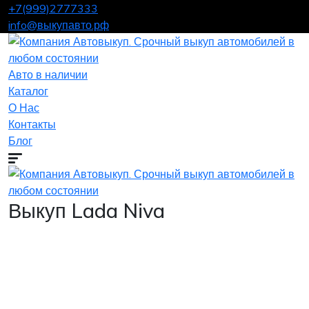
+7(999)2777333
info@выкупавто.рф
Авто в наличии
Каталог
О Нас
Контакты
Блог
Выкуп Lada Niva