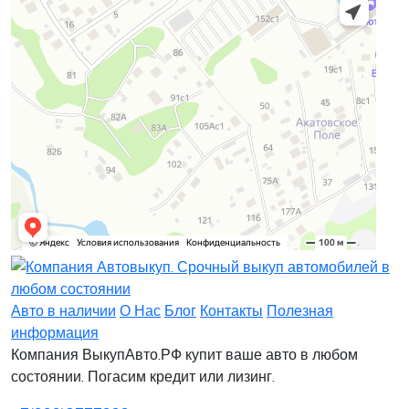
Заявка на лизинг
Заявка на комиссию
Заявка на кредит
Заявка на выкуп
Хочу заказать автомобиль
Оставить заявку
Заполните, пожалуйста, форму.
Заполните, пожалуйста, форму.
Авто в наличии
О Нас
Блог
Контакты
Полезная
информация
Компания ВыкупАвто.РФ купит ваше авто в любом
состоянии. Погасим кредит или лизинг.