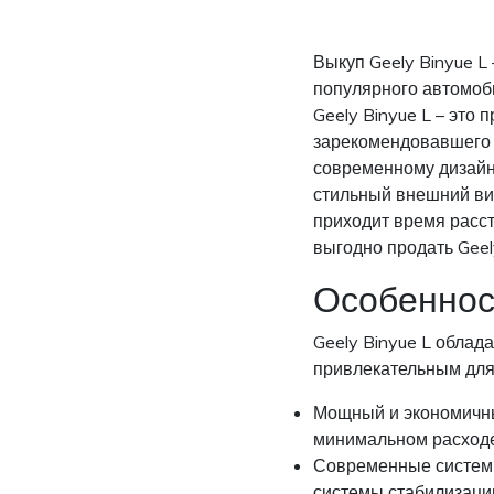
Выкуп Geely Binyue L 
популярного автомоб
Geely Binyue L – это 
зарекомендовавшего 
современному дизайн
стильный внешний вид
приходит время расст
выгодно продать Geel
Особенност
Geely Binyue L облад
привлекательным для 
Мощный и экономичны
минимальном расходе
Современные системы
системы стабилизаци