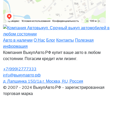
Заявка на лизинг
Заявка на комиссию
Заявка на кредит
Заявка на выкуп
Хочу заказать автомобиль
Оставить заявку
Заполните, пожалуйста, форму.
Заполните, пожалуйста, форму.
Авто в наличии
О Нас
Блог
Контакты
Полезная
информация
Компания ВыкупАвто.РФ купит ваше авто в любом
состоянии. Погасим кредит или лизинг.
+7(999)2777333
info@выкупавто.рф
д. Лапшинка 150/1а г. Москва, RU, Россия
Я согласен
Я согласен
на обработку персональных данных
на обработку персональных данных
© 2007 - 2024 ВыкупАвто.РФ - зарегистрированная
торговая марка
Интересует покупка в Лизинг
Нужна помощь в продаже старого авто
Отправить
Отправить