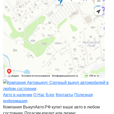
Заявка на лизинг
Заявка на комиссию
Заявка на кредит
Заявка на выкуп
Хочу заказать автомобиль
Оставить заявку
Заполните, пожалуйста, форму.
Заполните, пожалуйста, форму.
Авто в наличии
О Нас
Блог
Контакты
Полезная
информация
Компания ВыкупАвто.РФ купит ваше авто в любом
состоянии. Погасим кредит или лизинг.