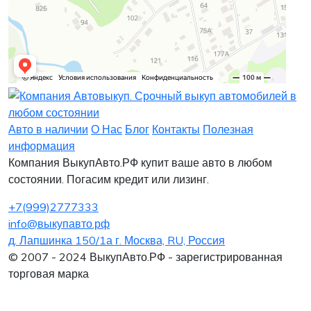
Заявка на лизинг
Заявка на комиссию
Заявка на кредит
Заявка на выкуп
Хочу заказать автомобиль
Оставить заявку
Заполните, пожалуйста, форму.
Заполните, пожалуйста, форму.
Авто в наличии
О Нас
Блог
Контакты
Полезная
информация
Компания ВыкупАвто.РФ купит ваше авто в любом
состоянии. Погасим кредит или лизинг.
+7(999)2777333
info@выкупавто.рф
д. Лапшинка 150/1а г. Москва, RU, Россия
Я согласен
Я согласен
на обработку персональных данных
на обработку персональных данных
© 2007 - 2024 ВыкупАвто.РФ - зарегистрированная
торговая марка
Интересует покупка в Лизинг