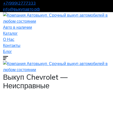
+7(999)2777333
info@выкупавто.рф
Авто в наличии
Каталог
О Нас
Контакты
Блог
Выкуп Chevrolet —
Неисправные