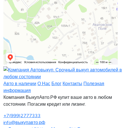
Заявка на лизинг
Заявка на комиссию
Заявка на кредит
Заявка на выкуп
Хочу заказать автомобиль
Оставить заявку
Заполните, пожалуйста, форму.
Заполните, пожалуйста, форму.
Авто в наличии
О Нас
Блог
Контакты
Полезная
информация
Компания ВыкупАвто.РФ купит ваше авто в любом
состоянии. Погасим кредит или лизинг.
+7(999)2777333
info@выкупавто.рф