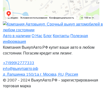
Заявка на лизинг
Заявка на комиссию
Заявка на кредит
Заявка на выкуп
Хочу заказать автомобиль
Оставить заявку
Заполните, пожалуйста, форму.
Заполните, пожалуйста, форму.
Авто в наличии
О Нас
Блог
Контакты
Полезная
информация
Компания ВыкупАвто.РФ купит ваше авто в любом
состоянии. Погасим кредит или лизинг.
+7(999)2777333
info@выкупавто.рф
д. Лапшинка 150/1а г. Москва, RU, Россия
Я согласен
Я согласен
на обработку персональных данных
на обработку персональных данных
© 2007 - 2024 ВыкупАвто.РФ - зарегистрированная
торговая марка
Интересует покупка в Лизинг
Нужна помощь в продаже старого авто
Отправить
Отправить