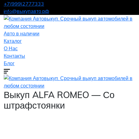
+7(999)2777333
info@выкупавто.рф
Авто в наличии
Каталог
О Нас
Контакты
Блог
Выкуп ALFA ROMEO — Со
штрафстоянки