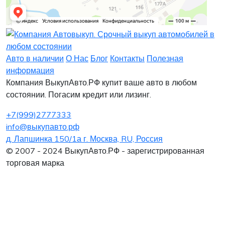
Заявка на лизинг
Заявка на комиссию
Заявка на кредит
Заявка на выкуп
Хочу заказать автомобиль
Оставить заявку
Заполните, пожалуйста, форму.
Заполните, пожалуйста, форму.
Авто в наличии
О Нас
Блог
Контакты
Полезная
информация
Компания ВыкупАвто.РФ купит ваше авто в любом
состоянии. Погасим кредит или лизинг.
+7(999)2777333
info@выкупавто.рф
д. Лапшинка 150/1а г. Москва, RU, Россия
Я согласен
Я согласен
на обработку персональных данных
на обработку персональных данных
© 2007 - 2024 ВыкупАвто.РФ - зарегистрированная
торговая марка
Интересует покупка в Лизинг
Нужна помощь в продаже старого авто
Отправить
Отправить
Хочу обменять старое авто на новое