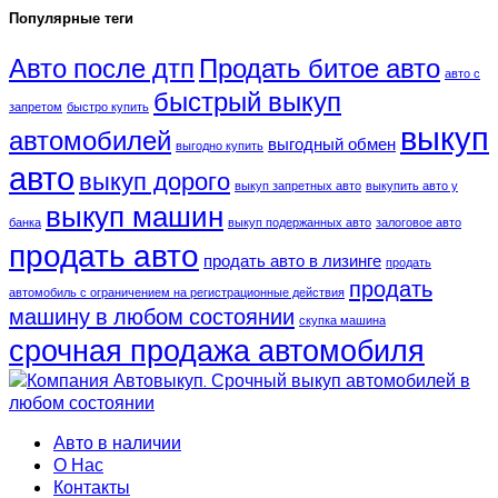
Популярные теги
Авто после дтп
Продать битое авто
авто с
быстрый выкуп
запретом
быстро купить
выкуп
автомобилей
выгодный обмен
выгодно купить
авто
выкуп дорого
выкуп запретных авто
выкупить авто у
выкуп машин
банка
выкуп подержанных авто
залоговое авто
продать авто
продать авто в лизинге
продать
продать
автомобиль с ограничением на регистрационные действия
машину в любом состоянии
скупка машина
срочная продажа автомобиля
Авто в наличии
О Нас
Контакты