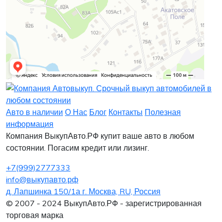
Заявка на лизинг
Заявка на комиссию
Заявка на кредит
Заявка на выкуп
Хочу заказать автомобиль
Оставить заявку
Заполните, пожалуйста, форму.
Заполните, пожалуйста, форму.
Авто в наличии
О Нас
Блог
Контакты
Полезная
информация
Компания ВыкупАвто.РФ купит ваше авто в любом
состоянии. Погасим кредит или лизинг.
+7(999)2777333
info@выкупавто.рф
д. Лапшинка 150/1а г. Москва, RU, Россия
Я согласен
Я согласен
на обработку персональных данных
на обработку персональных данных
© 2007 - 2024 ВыкупАвто.РФ - зарегистрированная
торговая марка