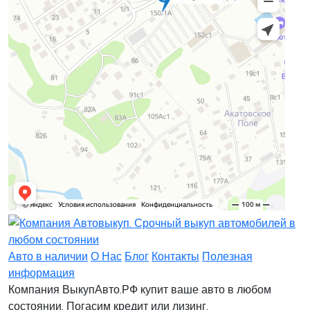
Заявка на лизинг
Заявка на комиссию
Заявка на кредит
Заявка на выкуп
Хочу заказать автомобиль
Оставить заявку
Заполните, пожалуйста, форму.
Заполните, пожалуйста, форму.
Авто в наличии
О Нас
Блог
Контакты
Полезная
информация
Компания ВыкупАвто.РФ купит ваше авто в любом
состоянии. Погасим кредит или лизинг.